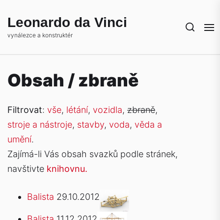
Skip
to
Leonardo da Vinci
the
vynálezce a konstruktér
content
Obsah / zbraně
Filtrovat
:
vše
,
létání
,
vozidla
,
zbraně
,
stroje a nástroje
,
stavby
,
voda
,
věda a
umění
.
Zajímá-li Vás obsah svazků podle stránek,
navštivte
knihovnu.
Balista
29.10.2012
Balista
11.12.2012