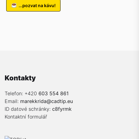
...pozvat na kávu!
Kontakty
Telefon: +420
603 554 861
Email:
marekkrida@cadtip.eu
ID datové schránky:
c8fyrmk
Kontaktní formulář