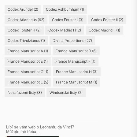
Codex Arundel
(2)
Codex Ashburnham
(1)
Codex Atlanticus
(62)
Codex Forster I
(3)
Codex Forster II
(2)
Codex Forster III
(2)
Codex Madrid I
(12)
Codex Madrid II
(1)
Codex Trivulzianus
(1)
Divina Proportione
(27)
France Manuscript A
(1)
France Manuscript B
(6)
France Manuscript E
(1)
France Manuscript F
(1)
France Manuscript G
(1)
France Manuscript H
(3)
France Manuscript L
(5)
France Manuscript M
(1)
Nezařazené listy
(3)
Windsorské listy
(2)
Líbí se vám web o Leonardu da Vinci?
Můžete mě třeba...