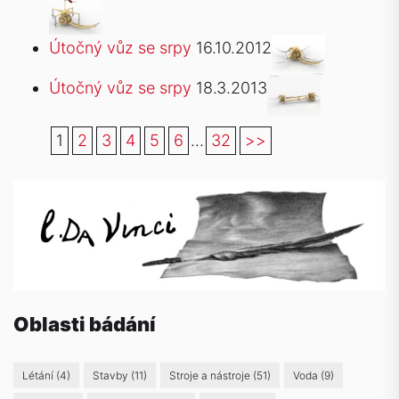
Útočný vůz se srpy
16.10.2012
Útočný vůz se srpy
18.3.2013
1
2
3
4
5
6
...
32
>>
Oblasti bádání
Létání
(4)
Stavby
(11)
Stroje a nástroje
(51)
Voda
(9)