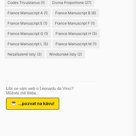
Codex Trivulzianus
(1)
Divina Proportione
(27)
France Manuscript A
(1)
France Manuscript B
(6)
France Manuscript E
(1)
France Manuscript F
(1)
France Manuscript G
(1)
France Manuscript H
(3)
France Manuscript L
(5)
France Manuscript M
(1)
Nezařazené listy
(3)
Windsorské listy
(2)
Líbí se vám web o Leonardu da Vinci?
Můžete mě třeba...
...pozvat na kávu!