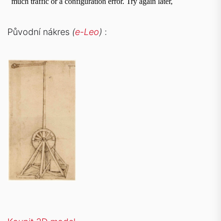
Původní nákres
(
e-Leo
)
: