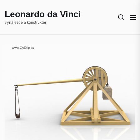
Skip
to
Leonardo da Vinci
the
vynálezce a konstruktér
content