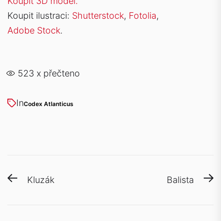
Koupit 3D model.
Koupit ilustraci:
Shutterstock
,
Fotolia
,
Adobe Stock
.
523
x přečteno
In
Codex Atlanticus
Navigace
Previous
N
Kluzák
Balista
pro
post:
po
příspěvek