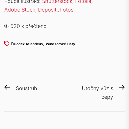
Koupit ilustraci:
Shutterstock
,
Fotolia
,
Adobe Stock
,
Depositphotos
.
520
x přečteno
In
,
Codex Atlanticus
Windsorské Listy
Navigace
Previous
N
Soustruh
Útočný vůz s
pro
post:
po
cepy
příspěvek