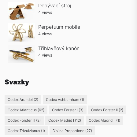
Dobývací stroj
4 views
Perpetuum mobile
4 views
Tříhlavňový kanón
4 views
Svazky
Codex Arundel
(2)
Codex Ashburnham
(1)
Codex Atlanticus
(62)
Codex Forster I
(3)
Codex Forster II
(2)
Codex Forster III
(2)
Codex Madrid I
(12)
Codex Madrid II
(1)
Codex Trivulzianus
(1)
Divina Proportione
(27)