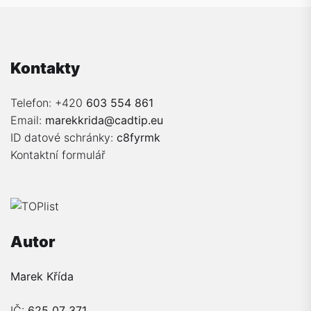
Kontakty
Telefon: +420
603 554 861
Email:
marekkrida@cadtip.eu
ID datové schránky:
c8fyrmk
Kontaktní formulář
Autor
Marek Křída
IČ:
625 07 371