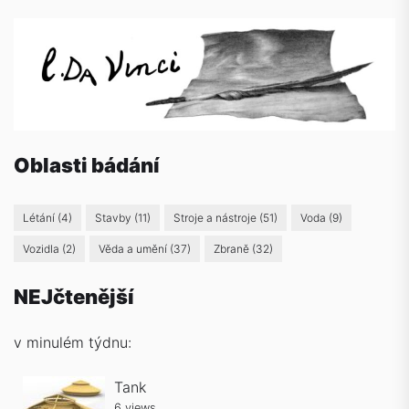
Oblasti bádání
Létání
(4)
Stavby
(11)
Stroje a nástroje
(51)
Voda
(9)
Vozidla
(2)
Věda a umění
(37)
Zbraně
(32)
NEJčtenější
v minulém týdnu:
Tank
6 views