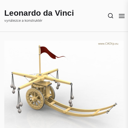
Skip
to
Leonardo da Vinci
the
vynálezce a konstruktér
content