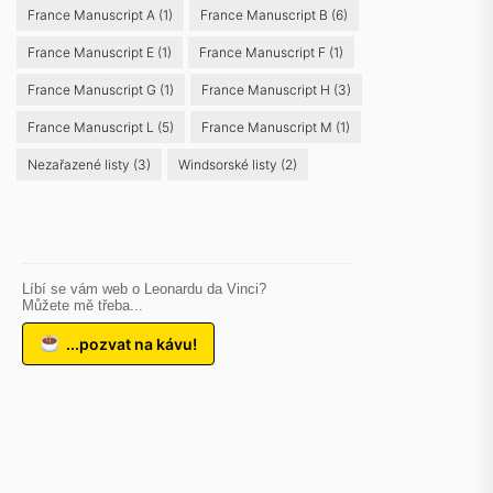
France Manuscript A
(1)
France Manuscript B
(6)
France Manuscript E
(1)
France Manuscript F
(1)
France Manuscript G
(1)
France Manuscript H
(3)
France Manuscript L
(5)
France Manuscript M
(1)
Nezařazené listy
(3)
Windsorské listy
(2)
Líbí se vám web o Leonardu da Vinci?
Můžete mě třeba...
...pozvat na kávu!