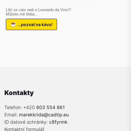
Líbí se vám web o Leonardu da Vinci?
Můžete mě třeba...
...pozvat na kávu!
Kontakty
Telefon: +420
603 554 861
Email:
marekkrida@cadtip.eu
ID datové schránky:
c8fyrmk
Kontaktní formulář