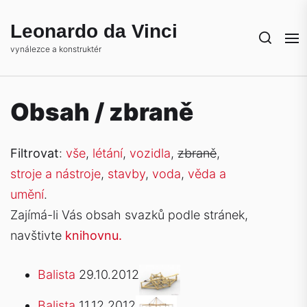
Skip
to
Leonardo da Vinci
the
vynálezce a konstruktér
content
Obsah / zbraně
Filtrovat
:
vše
,
létání
,
vozidla
,
zbraně
,
stroje a nástroje
,
stavby
,
voda
,
věda a
umění
.
Zajímá-li Vás obsah svazků podle stránek,
navštivte
knihovnu.
Balista
29.10.2012
Balista
11.12.2012