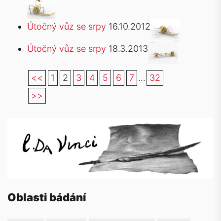
Útočný vůz se srpy
16.10.2012
Útočný vůz se srpy
18.3.2013
<<
1
2
3
4
5
6
7
...
32
>>
Oblasti bádání