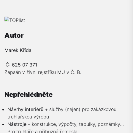
Autor
Marek Křída
IČ:
625 07 371
Zapsán v živn. rejstříku MU v Č. B.
Nepřehlédněte
Návrhy interiérů
+ služby (nejen) pro zakázkovou
truhlářskou výrobu
Nástroje
– konstrukce, výpočty, tabulky, poznámky…
Pro truhláře a příbuzná řemesla.