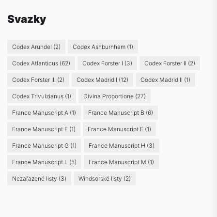
Svazky
Codex Arundel
(2)
Codex Ashburnham
(1)
Codex Atlanticus
(62)
Codex Forster I
(3)
Codex Forster II
(2)
Codex Forster III
(2)
Codex Madrid I
(12)
Codex Madrid II
(1)
Codex Trivulzianus
(1)
Divina Proportione
(27)
France Manuscript A
(1)
France Manuscript B
(6)
France Manuscript E
(1)
France Manuscript F
(1)
France Manuscript G
(1)
France Manuscript H
(3)
France Manuscript L
(5)
France Manuscript M
(1)
Nezařazené listy
(3)
Windsorské listy
(2)