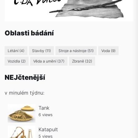
Oblasti bádání
Létání
(4)
Stavby
(11)
Stroje a nástroje
(51)
Voda
(9)
Vozidla
(2)
Věda a umění
(37)
Zbraně
(32)
NEJčtenější
v minulém týdnu:
Tank
6 views
Katapult
5 views