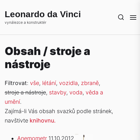
Skip
to
Leonardo da Vinci
the
vynálezce a konstruktér
content
Obsah / stroje a
nástroje
Filtrovat
:
vše
,
létání
,
vozidla
,
zbraně
,
stroje a nástroje
,
stavby
,
voda
,
věda a
umění
.
Zajímá-li Vás obsah svazků podle stránek,
navštivte
knihovnu.
Anemometr
11.10.2012