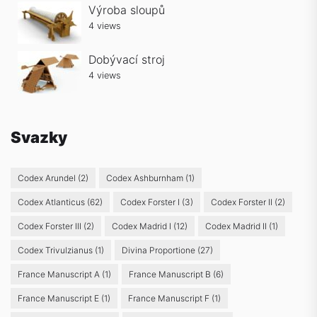
Výroba sloupů
4 views
Dobývací stroj
4 views
Svazky
Codex Arundel
(2)
Codex Ashburnham
(1)
Codex Atlanticus
(62)
Codex Forster I
(3)
Codex Forster II
(2)
Codex Forster III
(2)
Codex Madrid I
(12)
Codex Madrid II
(1)
Codex Trivulzianus
(1)
Divina Proportione
(27)
France Manuscript A
(1)
France Manuscript B
(6)
France Manuscript E
(1)
France Manuscript F
(1)