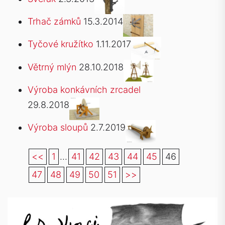
Trhač zámků
15.3.2014
Tyčové kružítko
1.11.2017
Větrný mlýn
28.10.2018
Výroba konkávních zrcadel
29.8.2018
Výroba sloupů
2.7.2019
<<
1
...
41
42
43
44
45
46
47
48
49
50
51
>>