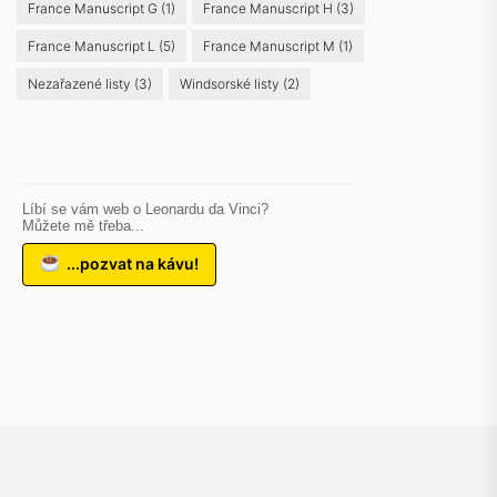
France Manuscript G
(1)
France Manuscript H
(3)
France Manuscript L
(5)
France Manuscript M
(1)
Nezařazené listy
(3)
Windsorské listy
(2)
Líbí se vám web o Leonardu da Vinci?
Můžete mě třeba...
...pozvat na kávu!