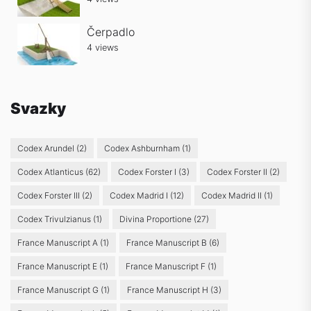
Čerpadlo
4 views
Svazky
Codex Arundel
(2)
Codex Ashburnham
(1)
Codex Atlanticus
(62)
Codex Forster I
(3)
Codex Forster II
(2)
Codex Forster III
(2)
Codex Madrid I
(12)
Codex Madrid II
(1)
Codex Trivulzianus
(1)
Divina Proportione
(27)
France Manuscript A
(1)
France Manuscript B
(6)
France Manuscript E
(1)
France Manuscript F
(1)
France Manuscript G
(1)
France Manuscript H
(3)