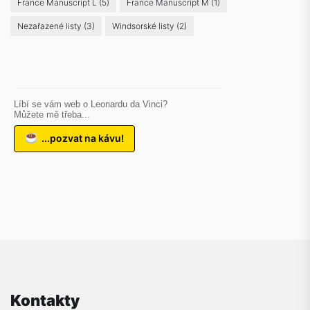
France Manuscript L
(5)
France Manuscript M
(1)
Nezařazené listy
(3)
Windsorské listy
(2)
Líbí se vám web o Leonardu da Vinci?
Můžete mě třeba...
...pozvat na kávu!
Kontakty