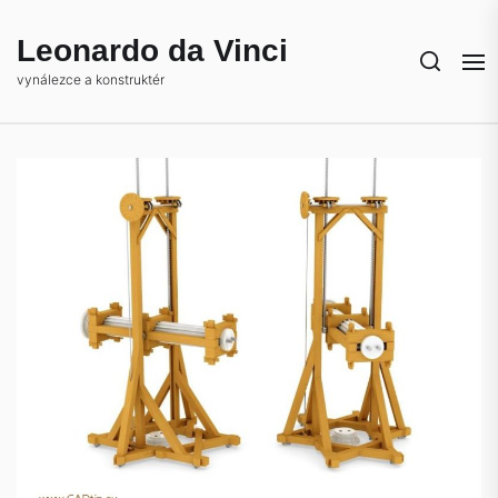
Skip
to
Leonardo da Vinci
the
vynálezce a konstruktér
content