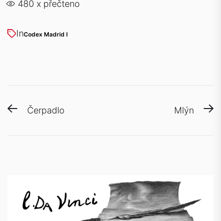
480
x přečteno
In
Codex Madrid I
Navigace
Previous
N
Čerpadlo
Mlýn
pro
post:
po
příspěvek