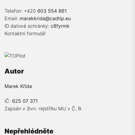
Telefon: +420
603 554 861
Email:
marekkrida@cadtip.eu
ID datové schránky:
c8fyrmk
Kontaktní formulář
Autor
Marek Křída
IČ:
625 07 371
Zapsán v živn. rejstříku MU v Č. B.
Nepřehlédněte