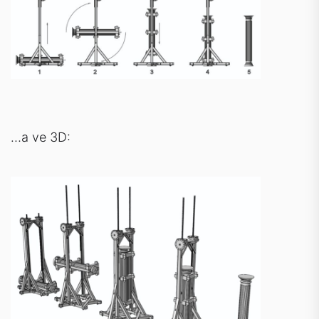
…a ve 3D: