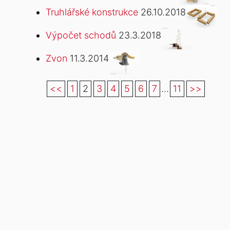
Truhlářské konstrukce
26.10.2018
Výpočet schodů
23.3.2018
Zvon
11.3.2014
<<
1
2
3
4
5
6
7
...
11
>>