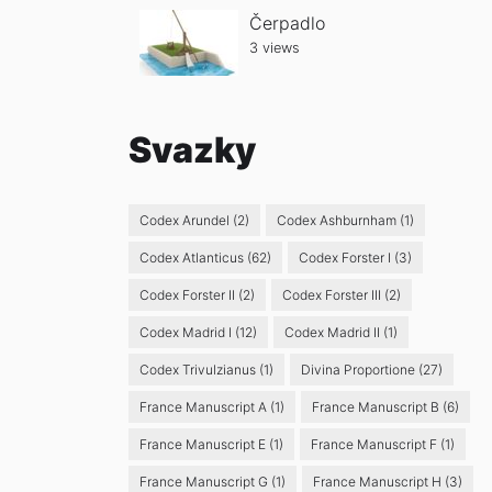
Čerpadlo
3 views
Svazky
Codex Arundel
(2)
Codex Ashburnham
(1)
Codex Atlanticus
(62)
Codex Forster I
(3)
Codex Forster II
(2)
Codex Forster III
(2)
Codex Madrid I
(12)
Codex Madrid II
(1)
Codex Trivulzianus
(1)
Divina Proportione
(27)
France Manuscript A
(1)
France Manuscript B
(6)
France Manuscript E
(1)
France Manuscript F
(1)
France Manuscript G
(1)
France Manuscript H
(3)