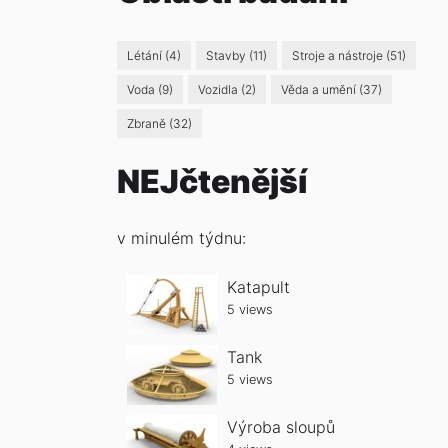
Létání
(4)
Stavby
(11)
Stroje a nástroje
(51)
Voda
(9)
Vozidla
(2)
Věda a umění
(37)
Zbraně
(32)
NEJčtenější
v minulém týdnu:
Katapult
5 views
Tank
5 views
Výroba sloupů