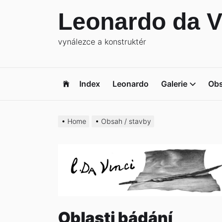
Skip
Leonardo da V
to
the
vynálezce a konstruktér
content
Index
Leonardo
Galerie
Ob
Home
Obsah / stavby
Oblasti bádání