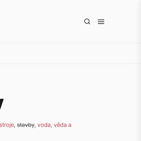
y
stroje
,
stavby
,
voda
,
věda a