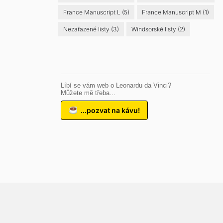
France Manuscript L
(5)
France Manuscript M
(1)
Nezařazené listy
(3)
Windsorské listy
(2)
Líbí se vám web o Leonardu da Vinci?
Můžete mě třeba...
...pozvat na kávu!