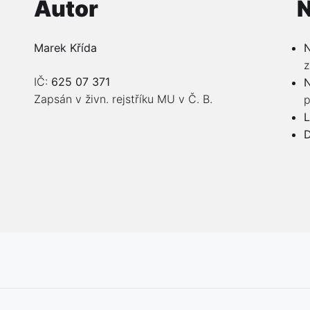
Autor
N
Marek Křída
N
z
IČ:
625 07 371
N
Zapsán v živn. rejstříku MU v Č. B.
p
L