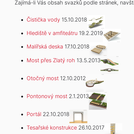
Zajímá-li Vás obsah svazků podle stránek, navšt
Čistička vody
15.10.2018
Hlediště v amfiteátru
19.2.2019
Malířská deska
17.10.2018
Most přes Zlatý roh
13.5.2013
Otočný most
12.10.2012
Pontonový most
2.1.2013
Portál
22.10.2018
Tesařské konstrukce
26.10.2017