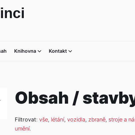
inci
sah
Knihovna
Kontakt
Obsah / stavb
Filtrovat
:
vše
,
létání
,
vozidla
,
zbraně
,
stroje a ná
umění
.