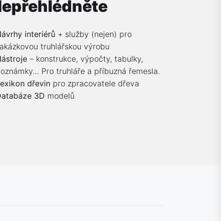
epřehlédněte
ávrhy interiérů
+ služby (nejen) pro
akázkovou truhlářskou výrobu
ástroje
– konstrukce, výpočty, tabulky,
oznámky… Pro truhláře a příbuzná řemesla.
exikon dřevin
pro zpracovatele dřeva
Databáze 3D
modelů