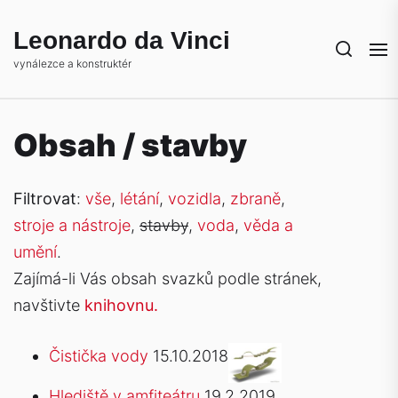
Skip
to
Leonardo da Vinci
the
vynálezce a konstruktér
content
Obsah / stavby
Filtrovat
:
vše
,
létání
,
vozidla
,
zbraně
,
stroje a nástroje
,
stavby
,
voda
,
věda a
umění
.
Zajímá-li Vás obsah svazků podle stránek,
navštivte
knihovnu.
Čistička vody
15.10.2018
Hlediště v amfiteátru
19.2.2019