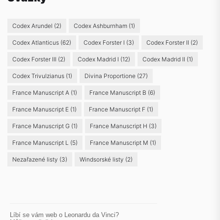
Codex Arundel
(2)
Codex Ashburnham
(1)
Codex Atlanticus
(62)
Codex Forster I
(3)
Codex Forster II
(2)
Codex Forster III
(2)
Codex Madrid I
(12)
Codex Madrid II
(1)
Codex Trivulzianus
(1)
Divina Proportione
(27)
France Manuscript A
(1)
France Manuscript B
(6)
France Manuscript E
(1)
France Manuscript F
(1)
France Manuscript G
(1)
France Manuscript H
(3)
France Manuscript L
(5)
France Manuscript M
(1)
Nezařazené listy
(3)
Windsorské listy
(2)
Líbí se vám web o Leonardu da Vinci?