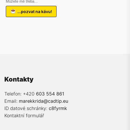
Můžete mě třeba...
...pozvat na kávu!
Kontakty
Telefon: +420
603 554 861
Email:
marekkrida@cadtip.eu
ID datové schránky:
c8fyrmk
Kontaktní formulář