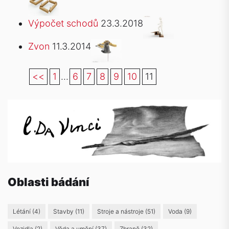
Výpočet schodů
23.3.2018
Zvon
11.3.2014
<<
1
...
6
7
8
9
10
11
Oblasti bádání
Létání
(4)
Stavby
(11)
Stroje a nástroje
(51)
Voda
(9)
Vozidla
(2)
Věda a umění
(37)
Zbraně
(32)