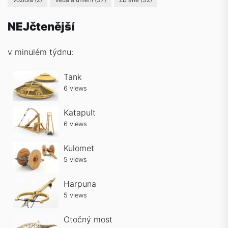
NEJčtenější
v minulém týdnu:
Tank
6 views
Katapult
6 views
Kulomet
5 views
Harpuna
5 views
Otočný most