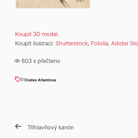
Koupit 3D model.
Koupit ilustraci:
Shutterstock
,
Fotolia
,
Adobe St
603
x přečteno
In
Codex Atlanticus
Navigace
Previous
Tříhlavňový kanón
pro
post: