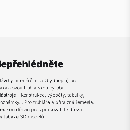
epřehlédněte
ávrhy interiérů
+ služby (nejen) pro
akázkovou truhlářskou výrobu
ástroje
– konstrukce, výpočty, tabulky,
oznámky… Pro truhláře a příbuzná řemesla.
exikon dřevin
pro zpracovatele dřeva
Databáze 3D
modelů