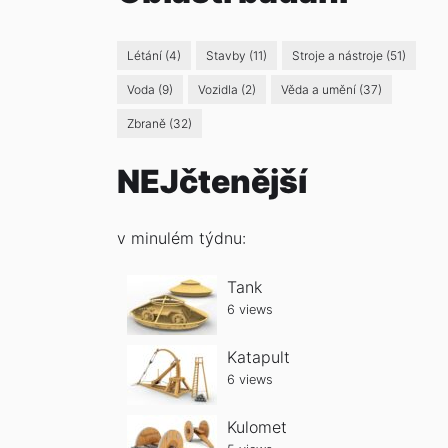
Létání
(4)
Stavby
(11)
Stroje a nástroje
(51)
Voda
(9)
Vozidla
(2)
Věda a umění
(37)
Zbraně
(32)
NEJčtenější
v minulém týdnu:
Tank
6 views
Katapult
6 views
Kulomet