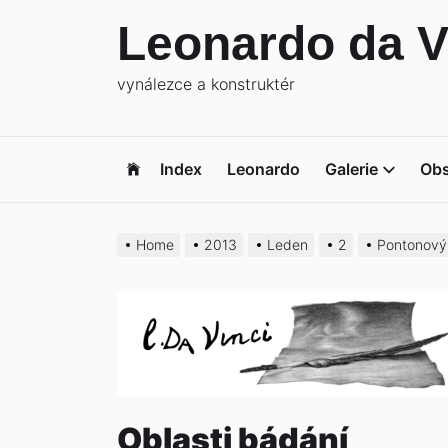
Skip
Leonardo da V
to
the
vynálezce a konstruktér
content
Index
Leonardo
Galerie
Ob
Home
2013
Leden
2
Pontonový
Oblasti bádání