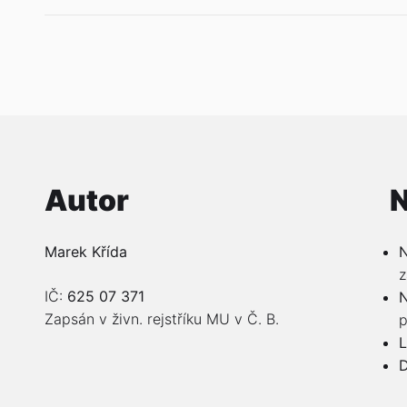
příspěvek
Autor
N
Marek Křída
N
z
IČ:
625 07 371
N
Zapsán v živn. rejstříku MU v Č. B.
p
L