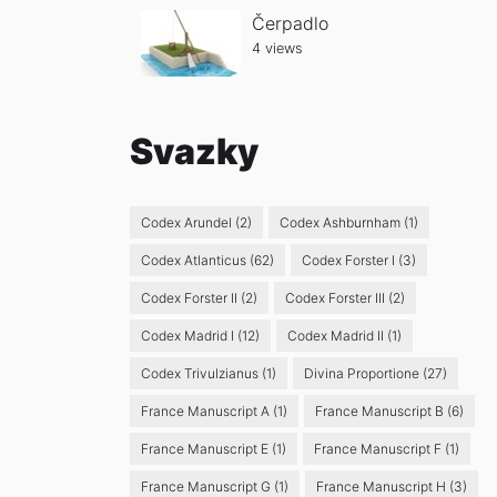
Čerpadlo
4 views
Svazky
Codex Arundel
(2)
Codex Ashburnham
(1)
Codex Atlanticus
(62)
Codex Forster I
(3)
Codex Forster II
(2)
Codex Forster III
(2)
Codex Madrid I
(12)
Codex Madrid II
(1)
Codex Trivulzianus
(1)
Divina Proportione
(27)
France Manuscript A
(1)
France Manuscript B
(6)
France Manuscript E
(1)
France Manuscript F
(1)
France Manuscript G
(1)
France Manuscript H
(3)