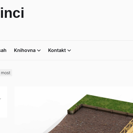
inci
sah
Knihovna
Kontakt
 most