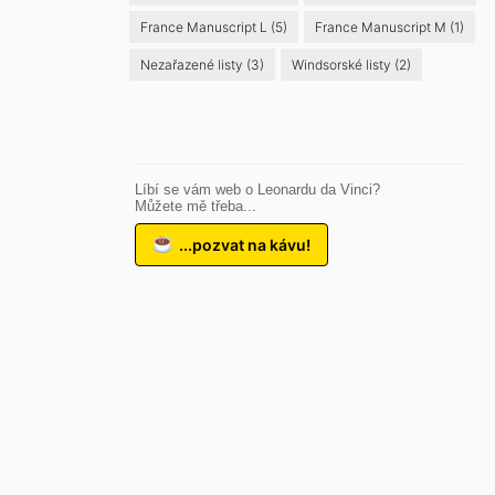
France Manuscript L
(5)
France Manuscript M
(1)
Nezařazené listy
(3)
Windsorské listy
(2)
Líbí se vám web o Leonardu da Vinci?
Můžete mě třeba...
...pozvat na kávu!