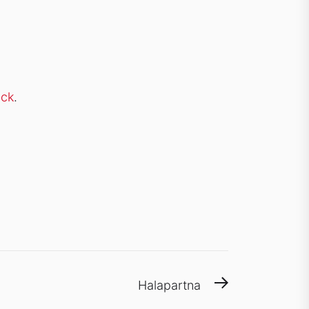
ock
.
Next
Halapartna
post: