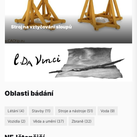
Stroj na vztyčování sloupů
Oblasti bádání
Létání
(4)
Stavby
(11)
Stroje a nástroje
(51)
Voda
(9)
Vozidla
(2)
Věda a umění
(37)
Zbraně
(32)