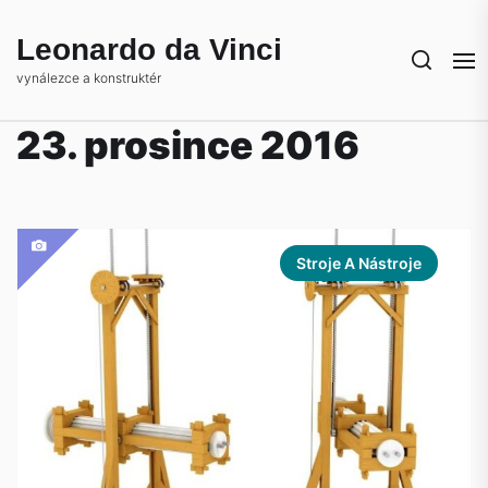
Skip
to
Leonardo da Vinci
the
vynálezce a konstruktér
content
23. prosince 2016
Stroje A Nástroje