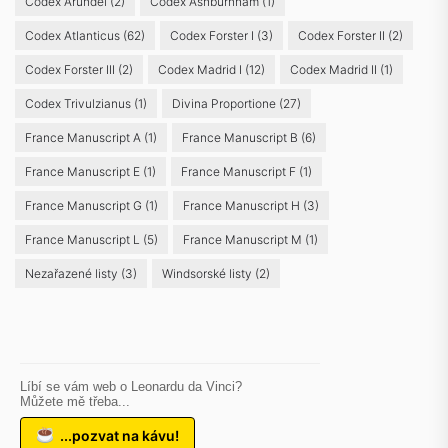
Codex Arundel
(2)
Codex Ashburnham
(1)
Codex Atlanticus
(62)
Codex Forster I
(3)
Codex Forster II
(2)
Codex Forster III
(2)
Codex Madrid I
(12)
Codex Madrid II
(1)
Codex Trivulzianus
(1)
Divina Proportione
(27)
France Manuscript A
(1)
France Manuscript B
(6)
France Manuscript E
(1)
France Manuscript F
(1)
France Manuscript G
(1)
France Manuscript H
(3)
France Manuscript L
(5)
France Manuscript M
(1)
Nezařazené listy
(3)
Windsorské listy
(2)
Líbí se vám web o Leonardu da Vinci?
Můžete mě třeba...
...pozvat na kávu!