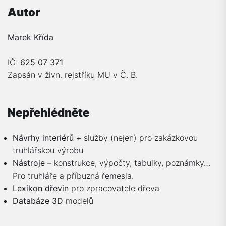
Autor
Marek Křída
IČ:
625 07 371
Zapsán v živn. rejstříku MU v Č. B.
Nepřehlédněte
Návrhy interiérů
+ služby (nejen) pro zakázkovou
truhlářskou výrobu
Nástroje
– konstrukce, výpočty, tabulky, poznámky…
Pro truhláře a příbuzná řemesla.
Lexikon dřevin
pro zpracovatele dřeva
Databáze 3D
modelů