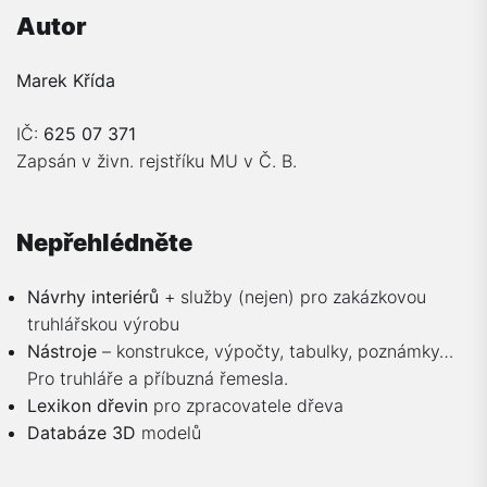
Autor
Marek Křída
IČ:
625 07 371
Zapsán v živn. rejstříku MU v Č. B.
Nepřehlédněte
Návrhy interiérů
+ služby (nejen) pro zakázkovou
truhlářskou výrobu
Nástroje
– konstrukce, výpočty, tabulky, poznámky…
Pro truhláře a příbuzná řemesla.
Lexikon dřevin
pro zpracovatele dřeva
Databáze 3D
modelů