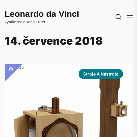
Skip
to
Leonardo da Vinci
the
vynálezce a konstruktér
content
14. července 2018
Stroje A Nástroje