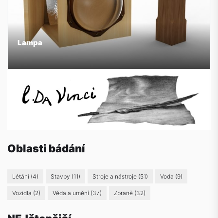
Lampa
Oblasti bádání
Létání
(4)
Stavby
(11)
Stroje a nástroje
(51)
Voda
(9)
Vozidla
(2)
Věda a umění
(37)
Zbraně
(32)