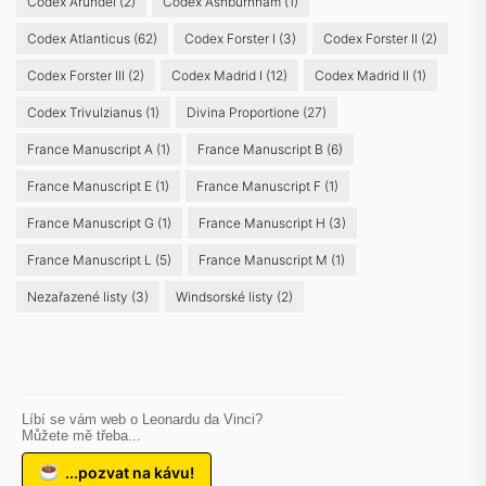
Codex Arundel
(2)
Codex Ashburnham
(1)
Codex Atlanticus
(62)
Codex Forster I
(3)
Codex Forster II
(2)
Codex Forster III
(2)
Codex Madrid I
(12)
Codex Madrid II
(1)
Codex Trivulzianus
(1)
Divina Proportione
(27)
France Manuscript A
(1)
France Manuscript B
(6)
France Manuscript E
(1)
France Manuscript F
(1)
France Manuscript G
(1)
France Manuscript H
(3)
France Manuscript L
(5)
France Manuscript M
(1)
Nezařazené listy
(3)
Windsorské listy
(2)
Líbí se vám web o Leonardu da Vinci?
Můžete mě třeba...
...pozvat na kávu!